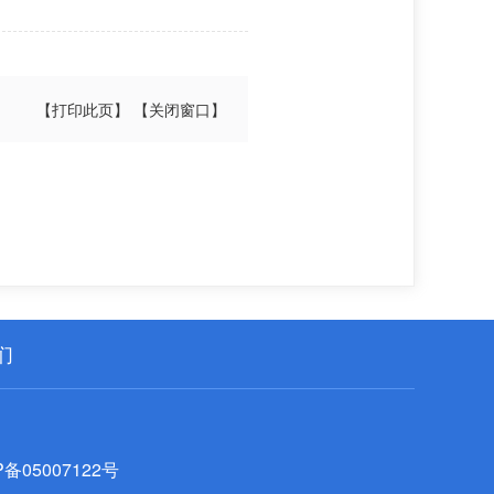
【打印此页】
【关闭窗口】
们
P备05007122号